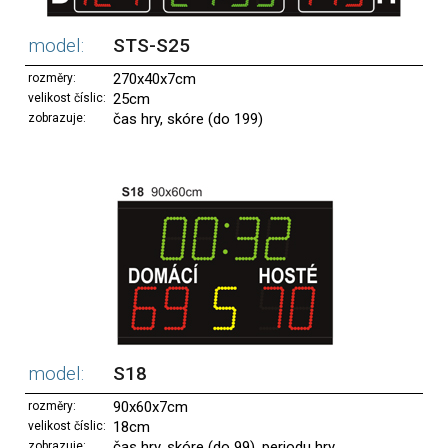
model:
STS-S25
270x40x7cm
rozměry:
25cm
velikost číslic:
čas hry, skóre (do 199)
zobrazuje:
model:
S18
90x60x7cm
rozměry:
18cm
velikost číslic:
čas hry, skóre (do 99), periodu hry
zobrazuje: