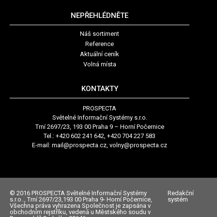
NEPŘEHLÉDNĚTE
Náš sortiment
Reference
Aktuální ceník
Volná místa
KONTAKTY
PROSPECTA
Světelné Informační Systémy s.r.o.
Trní 2697/23, 193 00 Praha 9 – Horní Počernice
Tel.: +420 602 241 642, +420 704 227 583
E-mail:
mail@prospecta.cz, volny@prospecta.cz
© 2016 PROSPECTA Světelné Informační Systémy
Redakční
s.r.o.., Trní 2697/23,193 00 Praha 9- Horní Počernice,
systém
Všechna práva vyhrazena Společnost je zapsána v
obchodním rejstříku, vedená u Městského soudu v