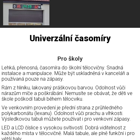
Univerzální časomíry
Pro školy
Lehká, přenosná, časomíra do školní tělocvičny. Snadná
instalace a manipulace. Může být uskladněná v kanceláři a
používaná pouze na zápasy.
Rám z hliníku, lakovaný práškovou barvou. Odolnost vůči
nárazům míče a poškrábání. Nemusíte se obávat, že děti ve
škole poškodí tabuli během tělocviku.
Ve venkovním provedení je přední strana z průhledného
polykarbonátu (lexanu). Odolnost vůči prachu a vlhkosti.
Výsledkovou tabuli můžete používat i pro venkovní zápasy.
LED a LCD číslice s vysokou svítivostí. Dobrá viditelnost z
každého místa v tělocvičně. Malá tabule, ale plně funkční i pro
větší haly.