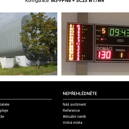
Konfigurace:
M3-FPN8 + SC25 WT/WR
NEPŘEHLÉDNĚTE
zatele
Náš sortiment
pleje
Reference
íže
Aktuální ceník
Volná místa