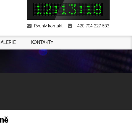
Rychlý kontakt
+420 704 227 583
ALERIE
KONTAKTY
íně