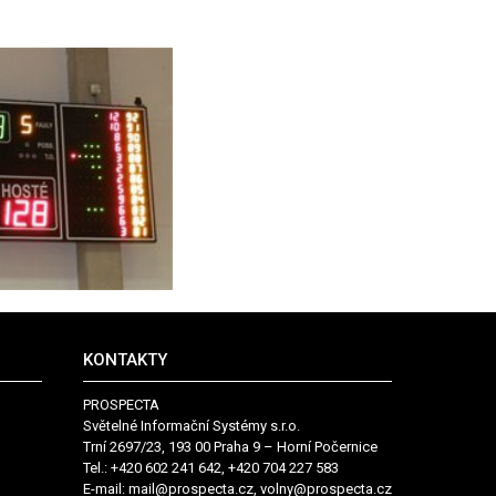
KONTAKTY
PROSPECTA
Světelné Informační Systémy s.r.o.
Trní 2697/23, 193 00 Praha 9 – Horní Počernice
Tel.: +420 602 241 642, +420 704 227 583
E-mail:
mail@prospecta.cz, volny@prospecta.cz