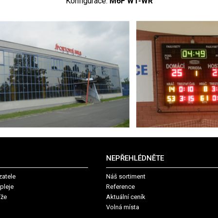
Konfigurace:
M6F WT-WR
NEPŘEHLÉDNĚTE
zatele
Náš sortiment
pleje
Reference
íže
Aktuální ceník
Volná místa