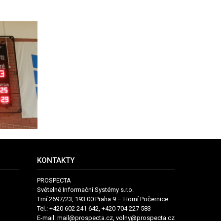
KONTAKTY
PROSPECTA
Světelné Informační Systémy s.r.o.
Trní 2697/23, 193 00 Praha 9 – Horní Počernice
Tel.: +420 602 241 642, +420 704 227 583
E-mail:
mail@prospecta.cz, volny@prospecta.cz