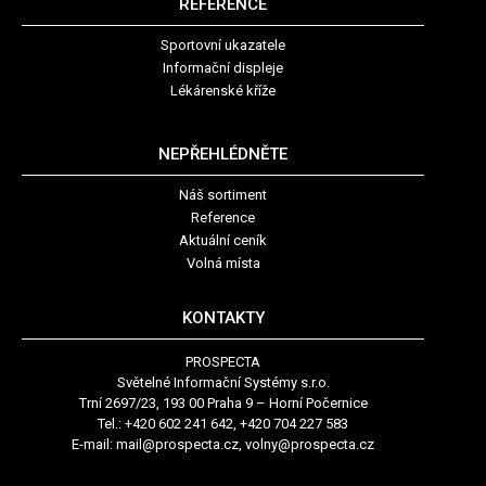
REFERENCE
Sportovní ukazatele
Informační displeje
Lékárenské kříže
NEPŘEHLÉDNĚTE
Náš sortiment
Reference
Aktuální ceník
Volná místa
KONTAKTY
PROSPECTA
Světelné Informační Systémy s.r.o.
Trní 2697/23, 193 00 Praha 9 – Horní Počernice
Tel.: +420 602 241 642, +420 704 227 583
E-mail:
mail@prospecta.cz, volny@prospecta.cz