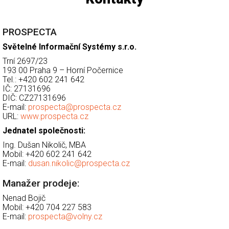
PROSPECTA
Světelné Informační Systémy s.r.o.
Trní 2697/23
193 00 Praha 9 – Horní Počernice
Tel.: +420 602 241 642
IČ: 27131696
DIČ: CZ27131696
E-mail:
prospecta@prospecta.cz
URL:
www.prospecta.cz
Jednatel společnosti:
Ing. Dušan Nikolič, MBA
Mobil: +420 602 241 642
E-mail:
dusan.nikolic@prospecta.cz
Manažer prodeje:
Nenad Bojič
Mobil: +420 704 227 583
E-mail:
prospecta@volny.cz