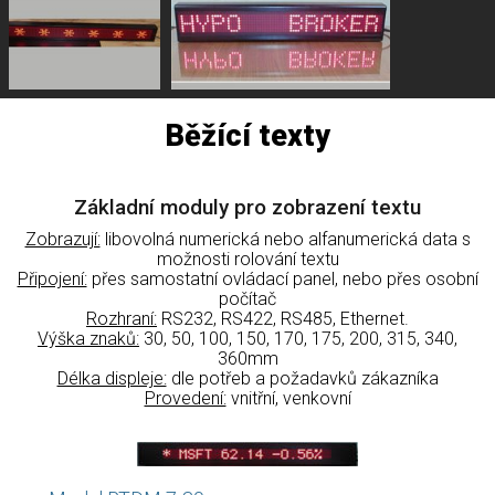
Běžící texty
Základní moduly pro zobrazení textu
Zobrazují:
libovolná numerická nebo alfanumerická data s
možnosti rolování textu
Připojení:
přes samostatní ovládací panel, nebo přes osobní
počítač
Rozhraní:
RS232, RS422, RS485, Ethernet.
Výška znaků:
30, 50, 100, 150, 170, 175, 200, 315, 340,
360mm
Délka displeje:
dle potřeb a požadavků zákazníka
Provedení:
vnitřní, venkovní