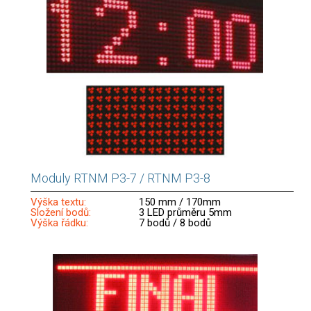
Moduly RTNM P3-7 / RTNM P3-8
Výška textu:
150 mm / 170mm
Složení bodů:
3 LED průměru 5mm
Výška řádku:
7 bodů / 8 bodů