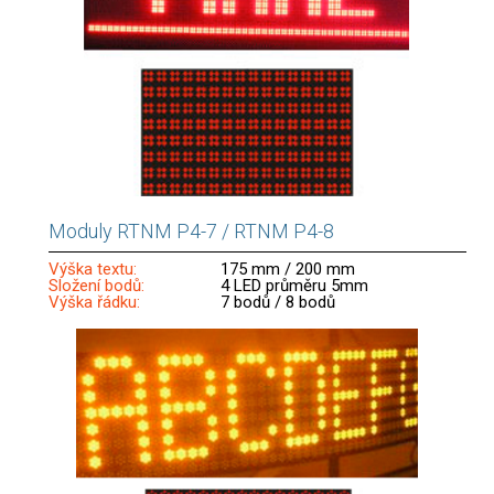
Moduly RTNM P4-7 / RTNM P4-8
Výška textu:
175 mm / 200 mm
Složení bodů:
4 LED průměru 5mm
Výška řádku:
7 bodů / 8 bodů