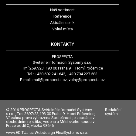
Náš sortiment
Reference
Aktuální ceník
Volná místa
KONTAKTY
PROSPECTA
Světelné Informační Systémy s.r.o.
Trní 2697/23, 193 00 Praha 9 – Horní Počernice
Tel.: +420 602 241 642, +420 704 227 583
E-mail:
mail@prospecta.cz, volny@prospecta.cz
© 2016 PROSPECTA Světelné Informační Systémy
Redakční
s.r.o.., Trní 2697/23,193 00 Praha 9- Horní Počernice,
systém
Všechna práva vyhrazena Společnost je zapsána v
obchodním rejstříku, vedená u Městského soudu v
Praze oddíl C, vložka 98646
www.EDITUJ.cz Webdesign FlexiSystems s.r.o.